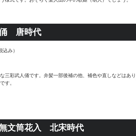
俑 唐時代
（税込み）
な三彩武人俑です。弁髪一部後補の他、補色や直しなどはあり
です。
無文筒花入 北宋時代