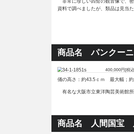
非常に珍しい四臂の観音像で、密
資料で調べましたが、類品は見当た
商品名 パンクーニ
400,000円[税込
俑の高さ：約43.5ｃｍ 最大幅；約
有名な大阪市立東洋陶芸美術館所
商品名 人間国宝 