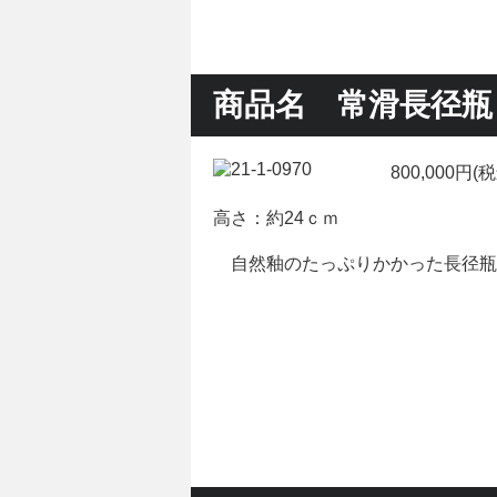
商品名 常滑長径瓶
800,000円
高さ：約24ｃｍ
自然釉のたっぷりかかった長径瓶