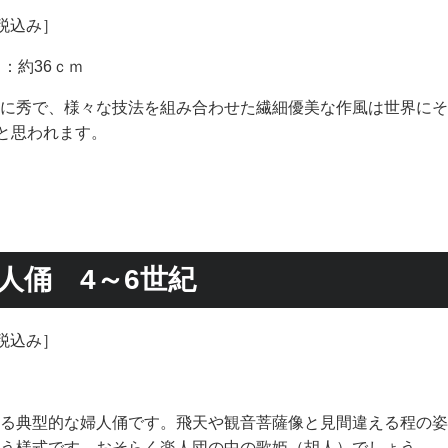
［税込み］
：約36ｃｍ
に秀で、様々な技法を組み合わせた繊細優美な作風は世界にそ
ると思われます。
人俑 4～6世紀
［税込み］
る典型的な婦人俑です。飛天や観音菩薩像と見間違える程の姿
う様式です。おそらく楽人団の中の歌姫（胡人）でしょう。