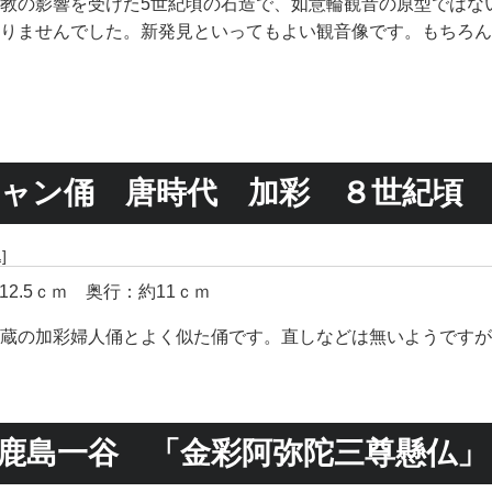
教の影響を受けた5世紀頃の石造で、如意輪観音の原型ではな
りませんでした。新発見といってもよい観音像です。もちろん
ャン俑 唐時代 加彩 ８世紀頃
]
12.5ｃｍ 奥行：約11ｃｍ
蔵の加彩婦人俑とよく似た俑です。直しなどは無いようですが
鹿島一谷 「金彩阿弥陀三尊懸仏」