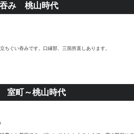
吞み 桃山時代
立ちぐい吞みです。口縁部、三箇所直しあります。
 室町～桃山時代
ｍ