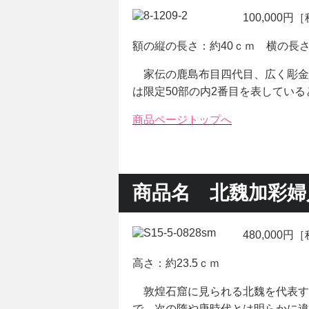
100,000円
額の縦の長さ：約40ｃｍ 横の長さ
家伝の鹿島布目四代目、広く彫金
は限定50部の内2番目を表してい
商品ページトップへ
商品名 北魏加彩婦
480,000円
高さ：約23.5ｃｍ
敦煌石窟に見られる北魏を代表す
で、次の隋や唐時代とは明らかに違