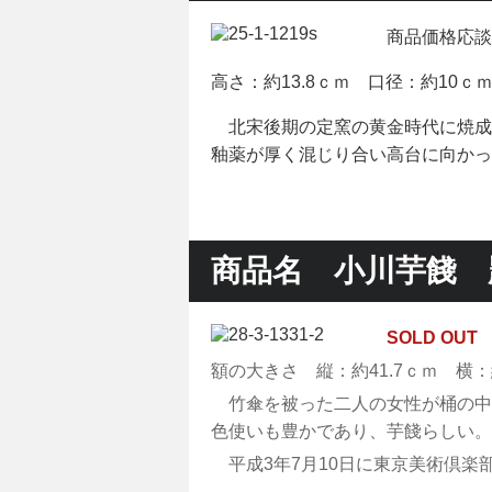
商品価格応談
高さ：約13.8ｃｍ 口径：約10ｃ
北宋後期の定窯の黄金時代に焼成
釉薬が厚く混じり合い高台に向かっ
商品名 小川芋餞 
SOLD OUT
額の大きさ 縦：約41.7ｃｍ 横：約
竹傘を被った二人の女性が桶の中
色使いも豊かであり、芋餞らしい。
平成3年7月10日に東京美術倶楽